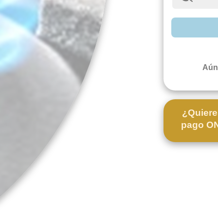
Aún
¿Quiere
pago ONL